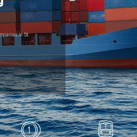
g
mpanies in St.