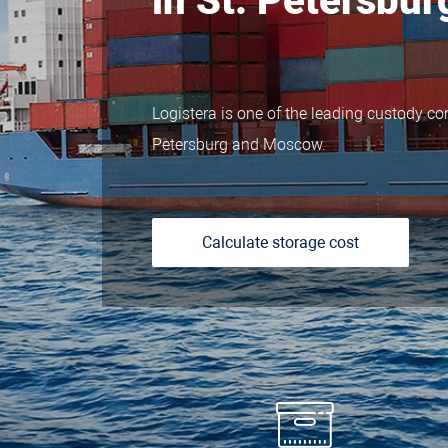
in St. Petersbur
Logistera is one of the leading custody co
Petersburg and Moscow.
Calculate storage cost