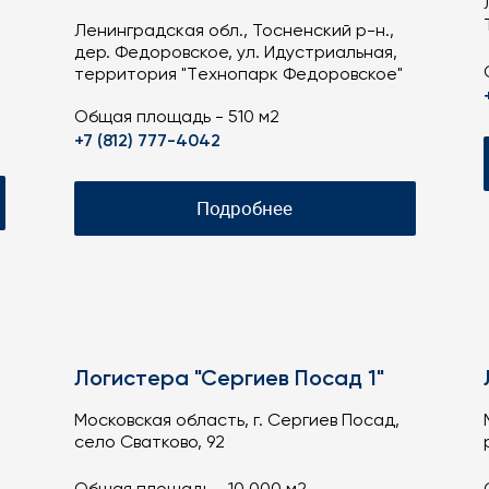
Лeнингpaдcкaя oбл., Toснeнский p-н.,
деp. Федoрoвскоe, ул. Идустриальная,
теppитopия "Tехнопapк Федоpoвское"
Общая площадь - 510 м2
+7 (812) 777-4042
Подробнее
Логистера "Сергиев Посад 1"
Московская область, г. Сергиев Посад,
село Сватково, 92